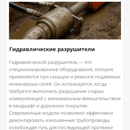
Гидравлические разрушители
Гидравлический разрушитель — это
специализированное оборудование, которое
применяется при санации и ремонте подземных
инженерных сетей. Он используется, когда
требуется выполнить разрушение старых
коммуникаций с минимальным вмешательством
в ландшафт и дорожное покрытие.
Современные модели позволяют эффективно
демонтировать изношенные трубопроводы,
освобождая путь для последующей протяжки