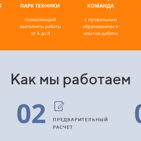
Х
ПАРК ТЕХНИКИ
КОМАНДА
позволяющий
с профильным
выполнять работы
образованием и
с
от А до Я
опытом работы
Как мы работаем
02
ПРЕДВАРИТЕЛЬНЫЙ
РАСЧЕТ