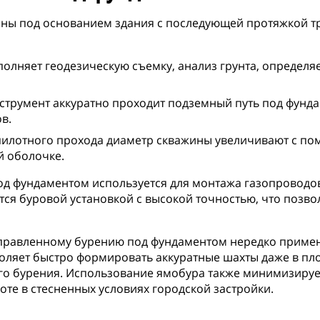
ны под основанием здания с последующей протяжкой тр
лняет геодезическую съемку, анализ грунта, определяе
нструмент аккуратно проходит подземный путь под фунд
в.
пилотного прохода диаметр скважины увеличивают с п
й оболочке.
д фундаментом используется для монтажа газопроводов,
ся буровой установкой с высокой точностью, что позво
аправленному бурению под фундаментом нередко примен
оляет быстро формировать аккуратные шахты даже в плот
го бурения. Использование ямобура также минимизируе
оте в стесненных условиях городской застройки.