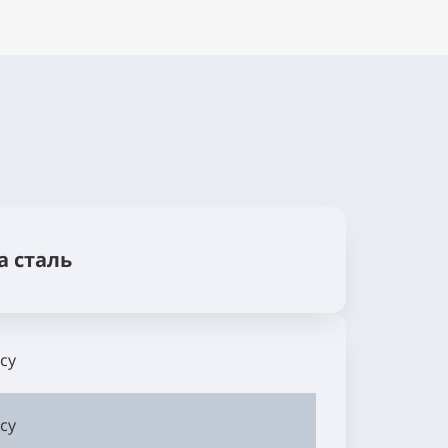
а сталь
су
су