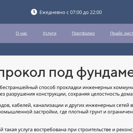
Ежедневно с 07:00 до 22:00
О нас
Услуги
Портфолио
Прайс лис
прокол под фундам
 бестраншейный способ прокладки инженерных коммуни
ез разрушения конструкции, сохраняя целостность дом
ов, кабелей, канализации и других инженерных сетей в
ромышленной застройки, где плотный грунт и ограниче
й такая услуга востребована при строительстве и рекон