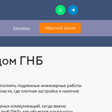
т
Контакты
Обратный звонок
дом ГНБ
выполнять подземные инженерные работы
ласти, где плотная застройка и наличие
ерных коммуникаций, когда важно
Б труб ПНД» для объектов различного