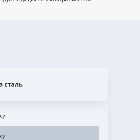
а сталь
су
су