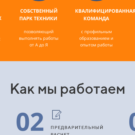
СОБСТВЕННЫЙ
КВАЛИФИЦИРОВАННА
Х
ПАРК ТЕХНИКИ
КОМАНДА
позволяющий
с профильным
выполнять работы
образованием и
с
от А до Я
опытом работы
Как мы работаем
02
ПРЕДВАРИТЕЛЬНЫЙ
РАСЧЕТ