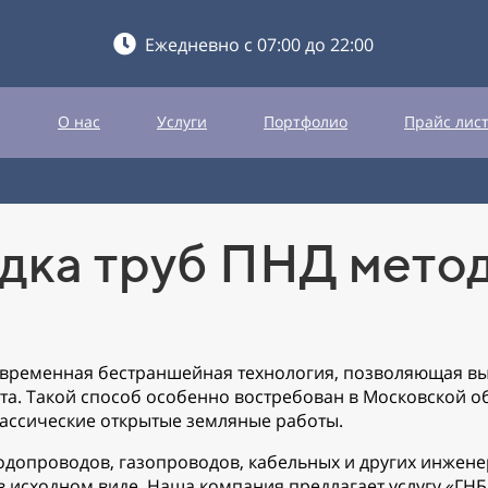
Ежедневно с 07:00 до 22:00
О нас
Услуги
Портфолио
Прайс лис
дка труб ПНД мето
современная бестраншейная технология, позволяющая 
а. Такой способ особенно востребован в Московской об
лассические открытые земляные работы.
одопроводов, газопроводов, кабельных и других инжен
в исходном виде. Наша компания предлагает услугу «ГН