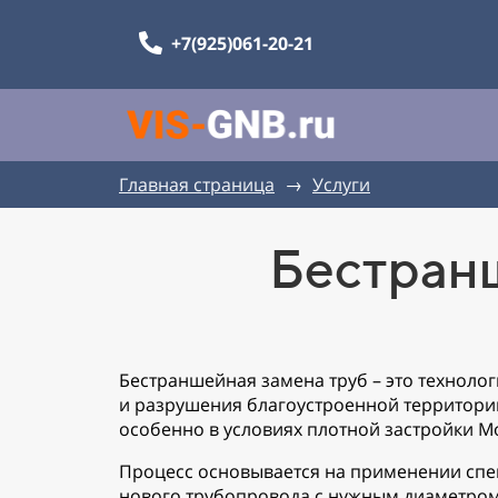
+7(925)061-20-21
Главная страница
→
Услуги
Бестран
Бестраншейная замена труб – это техноло
и разрушения благоустроенной территории
особенно в условиях плотной застройки М
Процесс основывается на применении спец
нового трубопровода с нужным диаметром ч