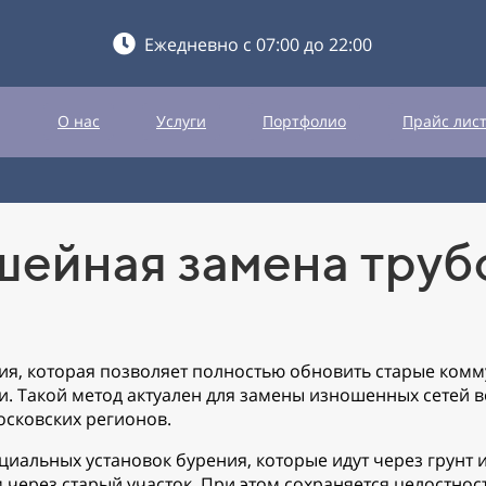
Ежедневно с 07:00 до 22:00
О нас
Услуги
Портфолио
Прайс лис
шейная замена труб
гия, которая позволяет полностью обновить старые ком
. Такой метод актуален для замены изношенных сетей 
осковских регионов.
иальных установок бурения, которые идут через грунт 
ерез старый участок. При этом сохраняется целостность