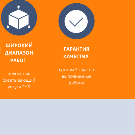
ШИРОКИЙ
Я
ГАРАНТИЯ
ДИАПАЗОН
КАЧЕСТВА
РАБОТ
сроком 3 года на
полностью
выполненные
охватывающий
работы
услуги ГНБ