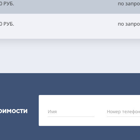
0 РУБ.
по запро
0 РУБ.
по запро
тоимости
Имя
Номер телефон