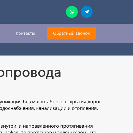
т
Контакты
Обратный звонок
опровода
муникация без масштабного вскрытия дорог
водоснабжения, канализации и отопления,
изнутри, и направленного протягивания
 асфальта, тротуаров и зеленых зон, что