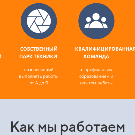
СОБСТВЕННЫЙ
КВАЛИФИЦИРОВАННА
Х
ПАРК ТЕХНИКИ
КОМАНДА
позволяющий
с профильным
выполнять работы
образованием и
с
от А до Я
опытом работы
Как мы работаем