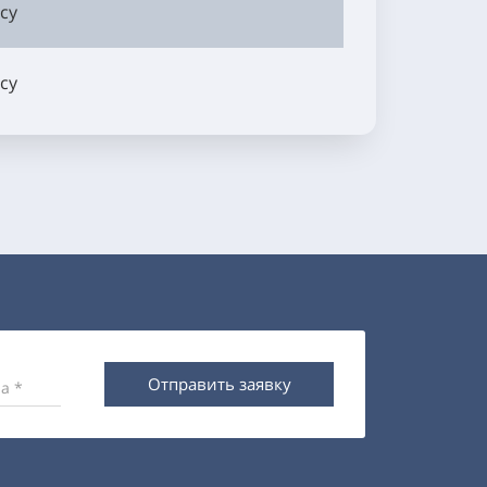
су
су
Отправить заявку
а *