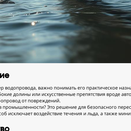
ие
кер водопровода, важно понимать его практическое назн
лубокие долины или искусственные препятствия вроде ав
бопровод от повреждений.
 в промышленности? Это решение для безопасного пере
соб исключает воздействие течения и льда, а также мин
тво