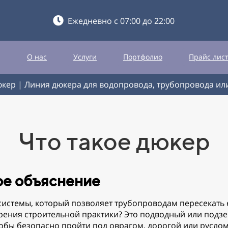
Ежедневно с 07:00 до 22:00
О нас
Услуги
Портфолио
Прайс лис
юкер | Линия дюкера для водопровода, трубопровода ил
Что такое дюкер
ое объяснение
истемы, который позволяет трубопроводам пересекать 
и зрения строительной практики? Это подводный или под
тобы безопасно пройти под оврагом, дорогой или руслом