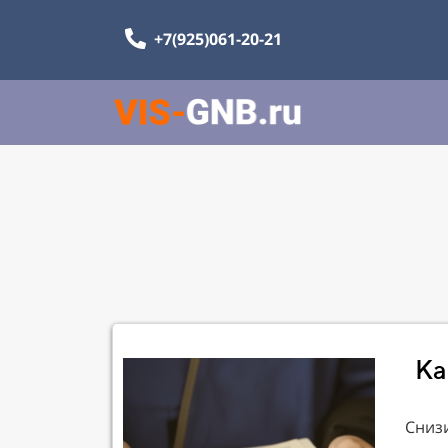
+7(925)061-20-21
Ка
Снизи