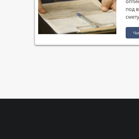
опти
под 
смету
Чи