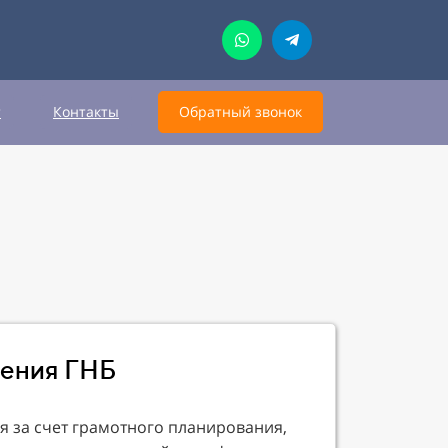
т
Контакты
Обратный звонок
рения ГНБ
я за счет грамотного планирования,