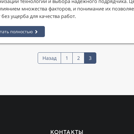
мизации технологии и выбора надежного подрядчика. Ц
влиянием множества факторов, и понимание их позволя
 без ущерба для качества работ.
тать полностью
Назад
1
2
3
КОНТАКТЫ