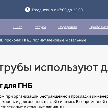
Ежедневно с 07:00 до 22:00
О нас
Услуги
Портфолио
Прайс лис
НБ прокола: ПНД, полиэтиленовые и стальные
трубы используют 
т для ГНБ
том при организации бестраншейной прокладки инжене
ежность и долговечность всей системы. В современной
этиленовые и стальные варианты.